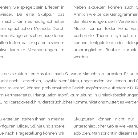
nten. Sie spiegelt sein Erleben in
Neben aktuellen können auch Sy
wieder. Da eine Skulptur das
Ähnlich wie bei der Genogrammarbei
 macht, kann es häufig schneller
der Beziehungen, dem Verstehen 
 rein sprachlichen Methode. Durch
Muster können leider keine Ver
ammenhänge entstehen neue Ideen
bestimmte Themen symbolisch in
lten testen, das er später in seinem
können fehlgeleitete oder dele
iative kann er Veränderungen im
ursprünglichen Besitzer zurüc
en.
werden.
ik des strukturellen Ansatzes nach Salvador Minuchin zu arbeiten. Er unte
 sucht nach Hierarchien, Loyalitätskonflikten, ungesunden Koalitionen u
r starr/isolierend) können problematische Beziehungsformen auftreten: z.B. 
zum Partnerersatz), Triangulation (Konfliktumleitung in Dreiecksbeziehunge
e Bind (paradoxes d.h. widersprüchliches Kommunikationsmuster; es werden 
 erstellen, stehen Ihnen in meiner
Skulpturen können nicht nur 
erfiguren, Bilder, Stühle und andere
unterschiedlicher Größe wie Paar
KONTAKT
FAQ
LINKS
IMPRESSUM
DATENSCHUTZE
 Je nach Fragestellung können wir
abbilden. Man spricht in diesem Fa