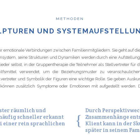
METHODEN
LPTUREN UND SYSTEMAUFSTELLU
ür emotionale Verbindungen zwischen Familienmitgliedern. Sie geht auf die 
iensystem, seine Strukturen und Dynamiken werden durch eine Aufstellun
der selbst, in der Gruppentherapie die Teilnehmer als Stellvertreter für di
lfsmittel verwendet, um die Beziehungsmuster zu veranschaulichen.
lvertreter und Symbolik der Figuren eine wichtige Rolle. Sie geben Ausku
önnen zusätzlich Symptome oder Emotionen mit aufgestellt werden. Die
ster räumlich und
Durch Perspektivwec
häufig schneller erkannt
Zusammenhänge entst
i einer rein sprachlichen
Klient kann in der Sk
später in seinem Fam