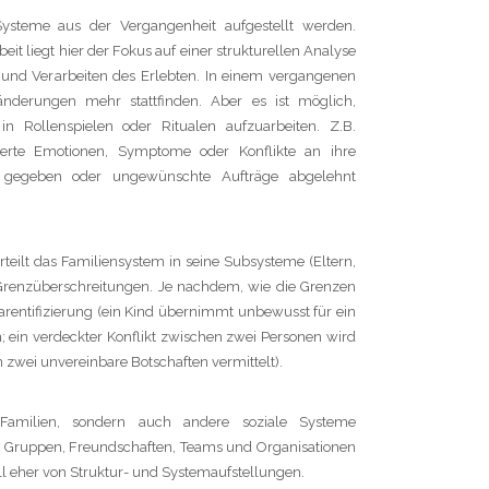
steme aus der Vergangenheit aufgestellt werden.
t liegt hier der Fokus auf einer strukturellen Analyse
und Verarbeiten des Erlebten. In einem vergangenen
änderungen mehr stattfinden. Aber es ist möglich,
 Rollenspielen oder Ritualen aufzuarbeiten. Z.B.
gierte Emotionen, Symptome oder Konflikte an ihre
k gegeben oder ungewünschte Aufträge abgelehnt
rteilt das Familiensystem in seine Subsysteme (Eltern,
nd Grenzüberschreitungen. Je nachdem, wie die Grenzen
Parentifizierung (ein Kind übernimmt unbewusst für ein
n; ein verdeckter Konflikt zwischen zwei Personen wird
zwei unvereinbare Botschaften vermittelt).
Familien, sondern auch andere soziale Systeme
e, Gruppen, Freundschaften, Teams und Organisationen
RKLÄRUNG
ll eher von Struktur- und Systemaufstellungen.