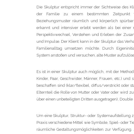
Die Skulptur entspricht immer der Sichtweise des Klie
der Familie zu einem bestimmten Zeitpunkt 
Beziehungsmuster räumlich und körperlich spürbar
erkannt und intensiver erlebt werden als bei einer
Perspektivwechsel, Verstehen und Erleben der Zus
und Impulse. Der Klient kann in der Skulptur das Verha
Familienalltag umsetzen möchte. Durch Eigeninit
System anstoßen und versuchen, alte Muster aufzulös
Es ist in einer Skulptur auch möglich, mit der Method
Kinder, Paar, Geschwister, Männer, Frauen, etc.) und
beschaffen sind (klar/flexibel, diffus/verstrickt ode
Elternteil die Rolle von Mutter oder Vater oder wird 
über einen unbeteiligten Dritten ausgetragen), Doubl
Um eine Skulptur, Struktur- oder Systemaufstellung zu
Praxis verschiedene Mittel wie Symbole, Spiel- oder Ti
HEIMAT
räumliche Gestaltungsmöglichkeiten zur Verfügung.